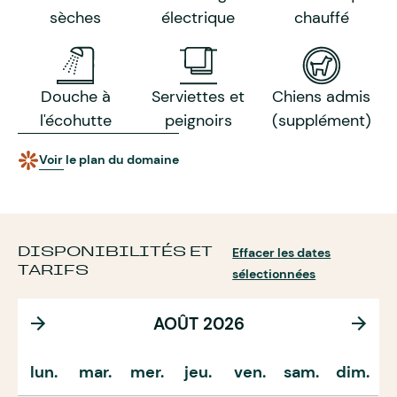
sèches
électrique
chauffé
Douche à
Serviettes et
Chiens admis
l'écohutte
peignoirs
(supplément)
Voir le plan du domaine
DISPONIBILITÉS ET
Effacer les dates
TARIFS
sélectionnées
AOÛT 2026
lun.
mar.
mer.
jeu.
ven.
sam.
dim.