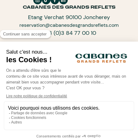
CABANES DES GRANDS REFLETS
Etang Verchat 90100 Joncherey
reservation@cabanesdesgrandsreflets.com
+33 (0)3 84 77 00 10
ABONNEZ-VOUS À NOTRE NEWSLETTER
ARTISANS D’UN TOURISME DE PROGRÈS
•
•
© Cabanes des Grands Reflets 2026
Mentions légales
•
Politique de confidentialité
Powered by